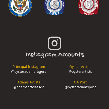
Instagram Accounts
Principal Instagram
Oyster Artists
@
oysteradams_tigers
@
oysterartists
Adams Artists
OA Post
@
adamsartclassdc
@
oysteradamspost