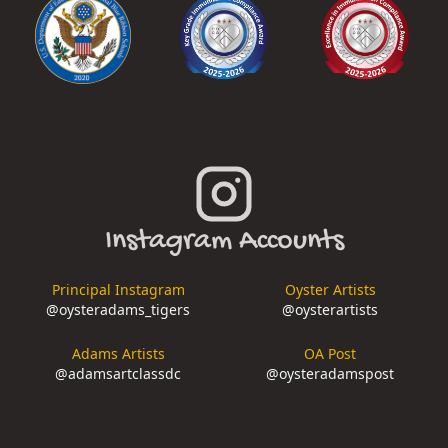
Instagram Accounts
Principal Instagram
Oyster Artists
@
oysteradams_tigers
@
oysterartists
Adams Artists
OA Post
@
adamsartclassdc
@
oysteradamspost