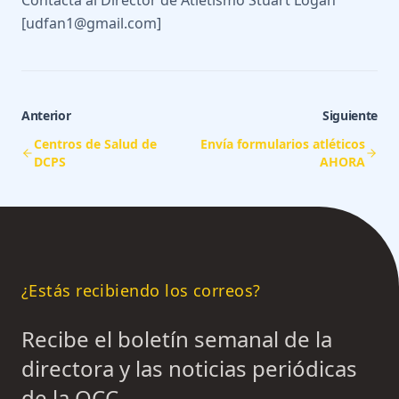
Contacta al Director de Atletismo Stuart Logan
[udfan1@gmail.com]
Anterior
Siguiente
Centros de Salud de
Envía formularios atléticos
DCPS
AHORA
¿Estás recibiendo los correos?
Recibe el boletín semanal de la
directora y las noticias periódicas
de la OCC.