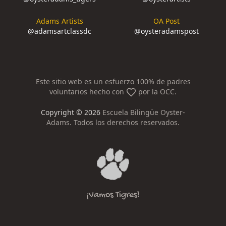
Adams Artists
OA Post
@
adamsartclassdc
@
oysteradamspost
Este sitio web es un esfuerzo 100% de padres
voluntarios hecho con
por la OCC.
Copyright ©
2026
Escuela Bilingüe Oyster-
Adams. Todos los derechos reservados.
¡Vamos Tigres!