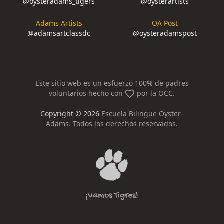
@
oysteradams_tigers
@
oysterartists
Adams Artists
OA Post
@
adamsartclassdc
@
oysteradamspost
Este sitio web es un esfuerzo 100% de padres
voluntarios hecho con
por la OCC.
Copyright ©
2026
Escuela Bilingüe Oyster-
Adams. Todos los derechos reservados.
¡Vamos Tigres!