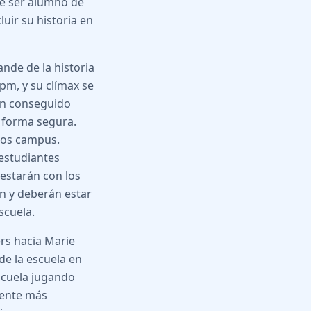
de ser alumno de
uir su historia en
ande de la historia
0pm, y su clímax se
an conseguido
e forma segura.
mbos campus.
 estudiantes
 estarán con los
án y deberán estar
scuela.
ers hacia Marie
de la escuela en
scuela jugando
iente más