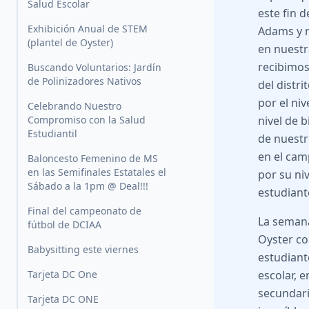
Salud Escolar
este fin
Exhibición Anual de STEM
Adams y n
(plantel de Oyster)
en nuestr
recibimos
Buscando Voluntarios: Jardín
de Polinizadores Nativos
del distr
por el ni
Celebrando Nuestro
Compromiso con la Salud
nivel de 
Estudiantil
de nuestr
en el cam
Baloncesto Femenino de MS
en las Semifinales Estatales el
por su ni
Sábado a la 1pm @ Deal!!!
estudiant
Final del campeonato de
La semana
fútbol de DCIAA
Oyster con
Babysitting este viernes
estudiant
Tarjeta DC One
escolar, 
secundari
Tarjeta DC ONE