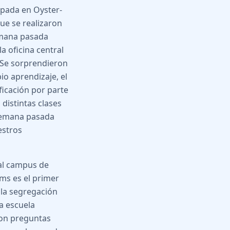
pada en Oyster-
ue se realizaron
emana pasada
a oficina central
. Se sorprendieron
io aprendizaje, el
ficación por parte
distintas clases
 semana pasada
estros
al campus de
iams es el primer
 la segregación
a escuela
ron preguntas