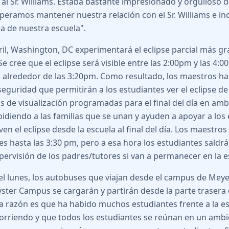
s al Sr. Williams. Estaba bastante impresionado y orgulloso 
speramos mantener nuestra relación con el Sr. Williams e incl
ia de nuestra escuela".
bril, Washington, DC experimentará el eclipse parcial más gr
Se cree que el eclipse será visible entre las 2:00pm y las 4:0
 alrededor de las 3:20pm. Como resultado, los maestros h
seguridad que permitirán a los estudiantes ver el eclipse d
as de visualización programadas para el final del día en a
idiendo a las familias que se unan y ayuden a apoyar a los
en el eclipse desde la escuela al final del día. Los maestros
es hasta las 3:30 pm, pero a esa hora los estudiantes saldr
upervisión de los padres/tutores si van a permanecer en la e
del lunes, los autobuses que viajan desde el campus de Mey
ster Campus se cargarán y partirán desde la parte trasera 
a razón es que ha habido muchos estudiantes frente a la e
corriendo y que todos los estudiantes se reúnan en un amb