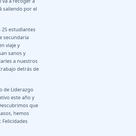
 va a recoger a
á saliendo por el
 25 estudiantes
de secundaria
n viaje y
san sanos y
darles a nuestros
 trabajo detrás de
po de Liderazgo
tivo este año y
 Descubrimos que
casos, hemos
. Felicidades