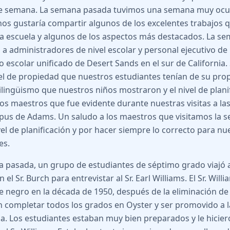
 de semana. La semana pasada tuvimos una semana muy ocu
os gustaría compartir algunos de los excelentes trabajos q
a escuela y algunos de los aspectos más destacados. La s
 a administradores de nivel escolar y personal ejecutivo de l
ito escolar unificado de Desert Sands en el sur de California
vel de propiedad que nuestros estudiantes tenían de su prop
bilingüismo que nuestros niños mostraron y el nivel de plani
os maestros que fue evidente durante nuestras visitas a las 
pus de Adams. Un saludo a los maestros que visitamos la
vel de planificación y por hacer siempre lo correcto para nu
es.
 pasada, un grupo de estudiantes de séptimo grado viajó 
 el Sr. Burch para entrevistar al Sr. Earl Williams. El Sr. Will
e negro en la década de 1950, después de la eliminación de
en completar todos los grados en Oyster y ser promovido a l
a. Los estudiantes estaban muy bien preparados y le hicie