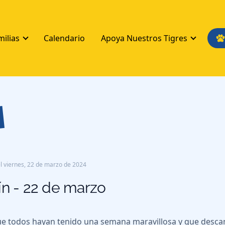
milias
Calendario
Apoya Nuestros Tigres
s
l
viernes, 22 de marzo de 2024
ín - 22 de marzo
e todos hayan tenido una semana maravillosa y que descan