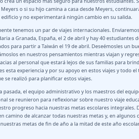
o crea un espacio más seguro para nuestros estudiantes. Si
e Meyers o si su hijo camina a casa desde Meyers, continuar
l edificio y no experimentará ningún cambio en su salida.
nte tenemos un par de viajes internacionales. Enviaremos
aria a Granada, España, el 2 de abril y hay 40 estudiantes 
os para partir a Taiwán el 19 de abril. Deseémosles un bue
oslos en nuestros pensamientos mientras viajan y regre
racias al personal que estará lejos de sus familias para brin
es esta experiencia y por su apoyo en estos viajes y todo el
 se realizó para planificar estos viajes.
 pasada, el equipo administrativo y los maestros del equi
onal se reunieron para reflexionar sobre nuestro viaje educa
stro progreso hacia nuestras metas escolares integrales.
n camino de alcanzar todas nuestras metas y, en algunos 
nuestras metas de fin de año a la mitad de este año escolar