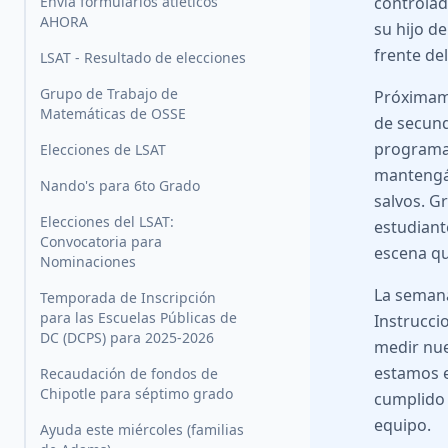
Envía formularios atléticos
controlad
AHORA
su hijo d
frente de
LSAT - Resultado de elecciones
Grupo de Trabajo de
Próximame
Matemáticas de OSSE
de secund
programad
Elecciones de LSAT
mantengám
Nando's para 6to Grado
salvos. G
Elecciones del LSAT:
estudiant
Convocatoria para
escena que
Nominaciones
La semana
Temporada de Inscripción
para las Escuelas Públicas de
Instrucci
DC (DCPS) para 2025-2026
medir nue
estamos e
Recaudación de fondos de
Chipotle para séptimo grado
cumplido 
equipo.
Ayuda este miércoles (familias