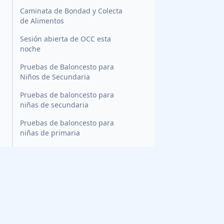
Caminata de Bondad y Colecta
de Alimentos
Sesión abierta de OCC esta
noche
Pruebas de Baloncesto para
Niños de Secundaria
Pruebas de baloncesto para
niñas de secundaria
Pruebas de baloncesto para
niñas de primaria
Actualización de OCA: Horario
y excursión de la próxima
semana
¡Ayúdanos a llevar alegría a
¿Estás recibiendo los correos?
las maestras y maestros la
próxima semana!