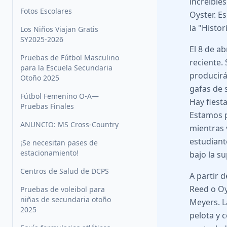
increíble
Fotos Escolares
Oyster. E
la "Histor
Los Niños Viajan Gratis
SY2025-2026
El 8 de a
Pruebas de Fútbol Masculino
reciente. 
para la Escuela Secundaria
producirá
Otoño 2025
gafas de 
Fútbol Femenino O-A—
Hay fiest
Pruebas Finales
Estamos p
ANUNCIO: MS Cross-Country
mientras v
estudiant
¡Se necesitan pases de
estacionamiento!
bajo la s
Centros de Salud de DCPS
A partir 
Reed o Oy
Pruebas de voleibol para
niñas de secundaria otoño
Meyers. L
2025
pelota y 