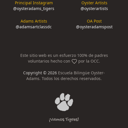
Principal Instagram
Oyster Artists
@
oysteradams_tigers
@
oysterartists
Adams Artists
OA Post
@
adamsartclassdc
@
oysteradamspost
Este sitio web es un esfuerzo 100% de padres
voluntarios hecho con
por la OCC.
Copyright ©
2026
Escuela Bilingüe Oyster-
Adams. Todos los derechos reservados.
¡Vamos Tigres!