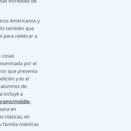
ás increíbles de
ticos Americanos y
ado también que
í para celebrar a
o cosas
e nominada por el
onor que presenta
dición y es el
s alumnos de
 incluye a
grams/middle-
mana en
s clásicas, en
u familia mientras