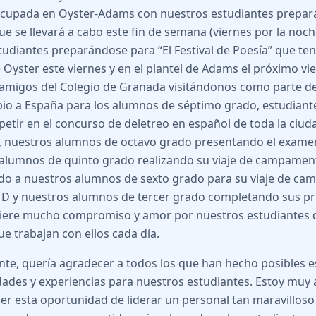
cupada en Oyster-Adams con nuestros estudiantes prepar
ue se llevará a cabo este fin de semana (viernes por la noch
studiantes preparándose para “El Festival de Poesía” que ten
e Oyster este viernes y en el plantel de Adams el próximo vi
amigos del Colegio de Granada visitándonos como parte del
io a España para los alumnos de séptimo grado, estudian
etir en el concurso de deletreo en español de toda la ciud
s, nuestros alumnos de octavo grado presentando el exame
alumnos de quinto grado realizando su viaje de campament
o a nuestros alumnos de sexto grado para su viaje de c
MD y nuestros alumnos de tercer grado completando sus p
iere mucho compromiso y amor por nuestros estudiantes d
ue trabajan con ellos cada día.
e, quería agradecer a todos los que han hecho posibles e
ades y experiencias para nuestros estudiantes. Estoy muy
ner esta oportunidad de liderar un personal tan maravilloso