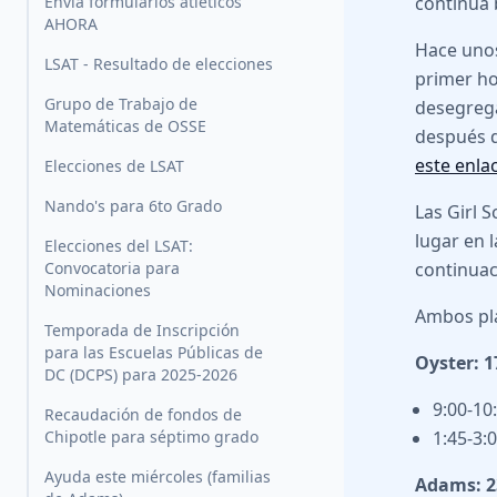
Envía formularios atléticos
continúa 
AHORA
Hace unos
LSAT - Resultado de elecciones
primer ho
Grupo de Trabajo de
desegrega
Matemáticas de OSSE
después d
este enla
Elecciones de LSAT
Nando's para 6to Grado
Las Girl 
lugar en 
Elecciones del LSAT:
Convocatoria para
continuac
Nominaciones
Ambos pla
Temporada de Inscripción
para las Escuelas Públicas de
Oyster: 1
DC (DCPS) para 2025-2026
9:00-10
Recaudación de fondos de
Chipotle para séptimo grado
1:45-3:
Ayuda este miércoles (familias
Adams: 23