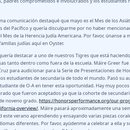
, padres comprometidos e involucrados y los estudiantes m
ima comunicación destaqué que mayo es el Mes de los Asiá
las del Pacífico y quería disculparme por no haber mencion
l Mes de la Herencia Judía Americana. Por favor, únanse a m
amilias judías aquí en Oyster.
uería destacar a uno de nuestros Tigres que está haciend
sas tanto dentro como fuera de la escuela. Máire Greer fu
ruz para audicionar para la Serie de Presentaciones de H
sos estudiantes de secundaria de todo el mundo. Pasó su au
tudiante de O-A en tener esta oportunidad. Hay muy poco
rado que fueron aceptados ya que la cohorte de secundaria
de noveno grado.
https://honorsperformance.org/our-pro
lifornia-overview/
. Máire pasará aproximadamente una se
 este verano aprendiendo y ensayando varias piezas corale
iomas diferentes. Por favor, ayúdenme a celebrar a ella y s