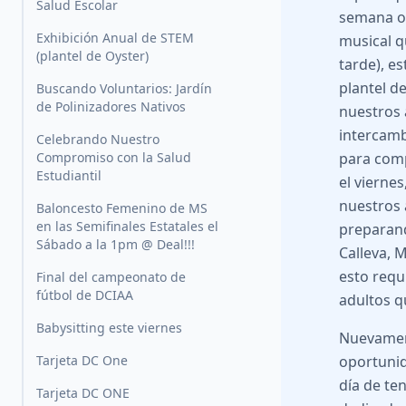
Salud Escolar
semana o
Exhibición Anual de STEM
musical q
(plantel de Oyster)
tarde), e
plantel d
Buscando Voluntarios: Jardín
de Polinizadores Nativos
nuestros 
intercamb
Celebrando Nuestro
Compromiso con la Salud
para comp
Estudiantil
el vierne
nuestros 
Baloncesto Femenino de MS
en las Semifinales Estatales el
preparand
Sábado a la 1pm @ Deal!!!
Calleva, 
esto requ
Final del campeonato de
fútbol de DCIAA
adultos q
Babysitting este viernes
Nuevament
Tarjeta DC One
oportunid
día de te
Tarjeta DC ONE