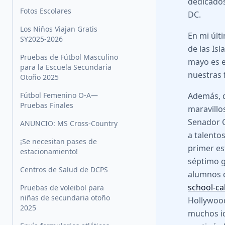
dedicados
Fotos Escolares
DC.
Los Niños Viajan Gratis
En mi últ
SY2025-2026
de las Is
Pruebas de Fútbol Masculino
mayo es e
para la Escuela Secundaria
nuestras f
Otoño 2025
Fútbol Femenino O-A—
Además, q
Pruebas Finales
maravillo
Senador C
ANUNCIO: MS Cross-Country
a talento
¡Se necesitan pases de
primer es
estacionamiento!
séptimo g
Centros de Salud de DCPS
alumnos 
school-ca
Pruebas de voleibol para
niñas de secundaria otoño
Hollywood
2025
muchos id