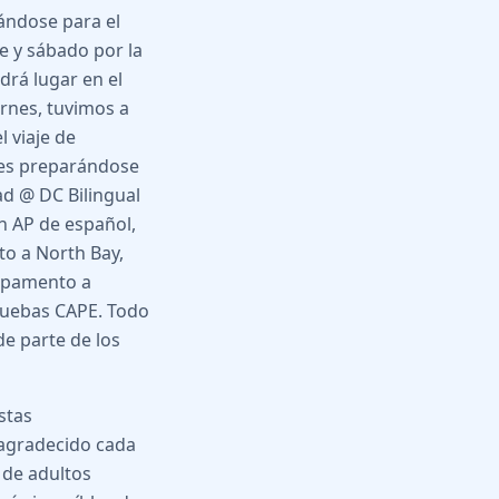
ándose para el
e y sábado por la
drá lugar en el
ernes, tuvimos a
 viaje de
tes preparándose
ad @ DC Bilingual
n AP de español,
o a North Bay,
ampamento a
ruebas CAPE. Todo
e parte de los
stas
 agradecido cada
 de adultos