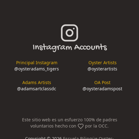
Instagram Accounts
Principal Instagram
Oyster Artists
@
oysteradams_tigers
@
oysterartists
Adams Artists
OA Post
@
adamsartclassdc
@
oysteradamspost
Este sitio web es un esfuerzo 100% de padres
voluntarios hecho con
por la OCC.
Copyright ©
2026
Escuela Bilingüe Oyster-