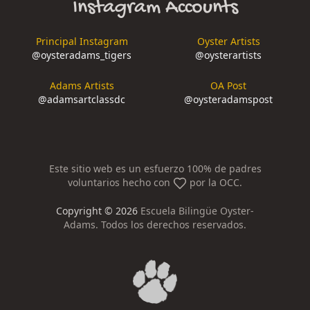
Instagram Accounts
Principal Instagram
Oyster Artists
@
oysteradams_tigers
@
oysterartists
Adams Artists
OA Post
@
adamsartclassdc
@
oysteradamspost
Este sitio web es un esfuerzo 100% de padres
voluntarios hecho con
por la OCC.
Copyright ©
2026
Escuela Bilingüe Oyster-
Adams. Todos los derechos reservados.