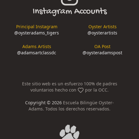
Instagram Accounts
Principal Instagram
Oyster Artists
@
oysteradams_tigers
@
oysterartists
Adams Artists
OA Post
@
adamsartclassdc
@
oysteradamspost
Este sitio web es un esfuerzo 100% de padres
voluntarios hecho con
por la OCC.
Copyright ©
2026
Escuela Bilingüe Oyster-
Adams. Todos los derechos reservados.