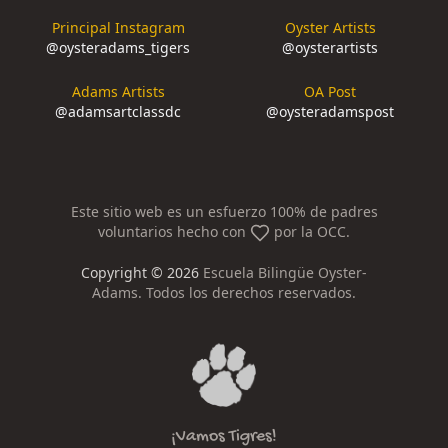
Principal Instagram
Oyster Artists
@
oysteradams_tigers
@
oysterartists
Adams Artists
OA Post
@
adamsartclassdc
@
oysteradamspost
Este sitio web es un esfuerzo 100% de padres
voluntarios hecho con
por la OCC.
Copyright ©
2026
Escuela Bilingüe Oyster-
Adams. Todos los derechos reservados.
¡Vamos Tigres!