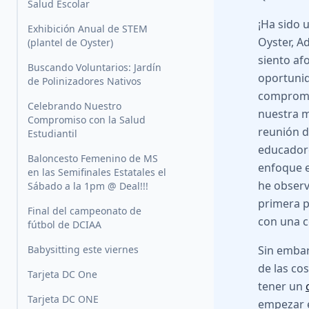
Salud Escolar
¡Ha sido 
Exhibición Anual de STEM
Oyster, A
(plantel de Oyster)
siento af
Buscando Voluntarios: Jardín
oportuni
de Polinizadores Nativos
compromet
Celebrando Nuestro
nuestra m
Compromiso con la Salud
reunión d
Estudiantil
educadore
Baloncesto Femenino de MS
enfoque e
en las Semifinales Estatales el
he observ
Sábado a la 1pm @ Deal!!!
primera p
Final del campeonato de
con una c
fútbol de DCIAA
Babysitting este viernes
Sin emba
de las co
Tarjeta DC One
tener un
Tarjeta DC ONE
empezar e