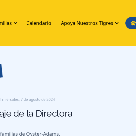
milias
Calendario
Apoya Nuestros Tigres
s
l
miércoles, 7 de agosto de 2024
je de la Directora
familias de Oyster-Adams,