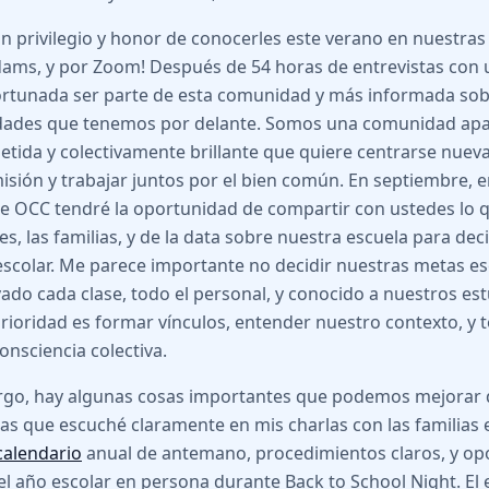
un privilegio y honor de conocerles este verano en nuestras 
dams, y por Zoom! Después de 54 horas de entrevistas con 
ortunada ser parte de esta comunidad y más informada sob
dades que tenemos por delante. Somos una comunidad apa
ida y colectivamente brillante que quiere centrarse nue
isión y trabajar juntos por el bien común. En septiembre, e
e OCC tendré la oportunidad de compartir con ustedes lo 
s, las familias, y de la data sobre nuestra escuela para dec
scolar. Me parece importante no decidir nuestras metas es
ado cada clase, todo el personal, y conocido a nuestros est
rioridad es formar vínculos, entender nuestro contexto, y 
onsciencia colectiva.
rgo, hay algunas cosas importantes que podemos mejorar 
sas que escuché claramente en mis charlas con las familias 
calendario
anual de antemano, procedimientos claros, y op
l año escolar en persona durante Back to School Night. El