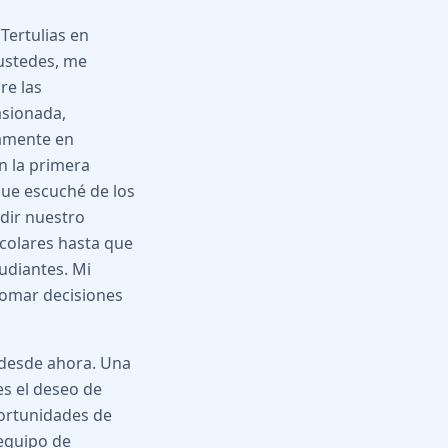
Tertulias en
ustedes, me
re las
sionada,
vamente en
n la primera
que escuché de los
idir nuestro
colares hasta que
udiantes. Mi
tomar decisiones
desde ahora. Una
es el deseo de
ortunidades de
 equipo de