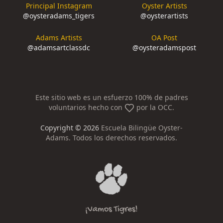
Principal Instagram
Oyster Artists
@
oysteradams_tigers
@
oysterartists
Adams Artists
OA Post
@
adamsartclassdc
@
oysteradamspost
Este sitio web es un esfuerzo 100% de padres
voluntarios hecho con
por la OCC.
Copyright ©
2026
Escuela Bilingüe Oyster-
Adams. Todos los derechos reservados.
¡Vamos Tigres!