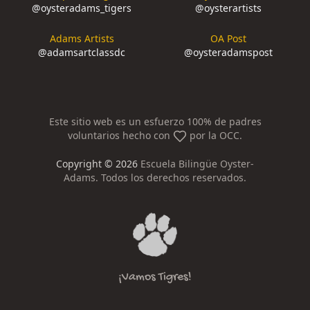
@
oysteradams_tigers
@
oysterartists
Adams Artists
OA Post
@
adamsartclassdc
@
oysteradamspost
Este sitio web es un esfuerzo 100% de padres
voluntarios hecho con
por la OCC.
Copyright ©
2026
Escuela Bilingüe Oyster-
Adams. Todos los derechos reservados.
¡Vamos Tigres!