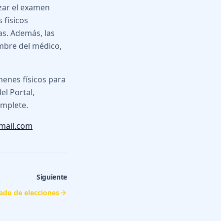
zar el examen
 físicos
as. Además, las
mbre del médico,
menes físicos para
el Portal,
omplete.
mail.com
Siguiente
tado de elecciones