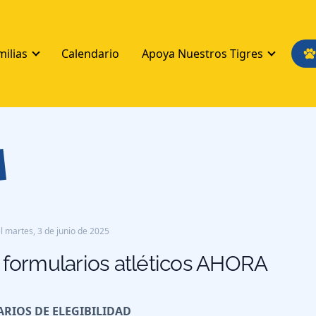
milias
Calendario
Apoya Nuestros Tigres
s
l
martes, 3 de junio de 2025
 formularios atléticos AHORA
RIOS DE ELEGIBILIDAD