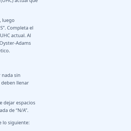
 (UHC) actual que
”, luego
S”. Completa el
 UHC actual. Al
r Oyster-Adams
tico.
 nada sin
 deben llenar
e dejar espacios
ada de “N/A”.
lo siguiente: