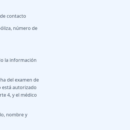
 de contacto
póliza, número de
do la información
echa del examen de
ño está autorizado
rte 4, y el médico
ido, nombre y