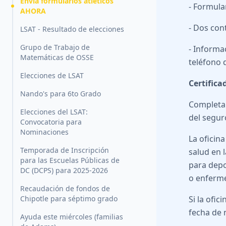
Envía formularios atléticos
- Formula
AHORA
- Dos con
LSAT - Resultado de elecciones
Grupo de Trabajo de
- Informa
Matemáticas de OSSE
teléfono 
Elecciones de LSAT
Certifica
Nando's para 6to Grado
Completa 
Elecciones del LSAT:
del segur
Convocatoria para
Nominaciones
La oficin
Temporada de Inscripción
salud en l
para las Escuelas Públicas de
para depor
DC (DCPS) para 2025-2026
o enferme
Recaudación de fondos de
Chipotle para séptimo grado
Si la ofic
fecha de 
Ayuda este miércoles (familias