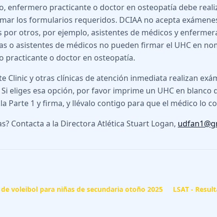
, enfermero practicante o doctor en osteopatía debe reali
firmar los formularios requeridos. DCIAA no acepta exámenes
s por otros, por ejemplo, asistentes de médicos y enfermer
s o asistentes de médicos no pueden firmar el UHC en no
 practicante o doctor en osteopatía.
e Clinic y otras clínicas de atención inmediata realizan exá
 Si eliges esa opción, por favor imprime un UHC en blanco d
la Parte 1 y firma, y llévalo contigo para que el médico lo c
s? Contacta a la Directora Atlética Stuart Logan,
udfan1@g
de voleibol para niñas de secundaria otoño 2025
LSAT - Resul