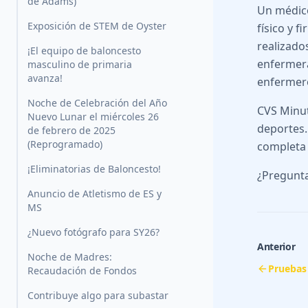
de Adams)
Un médico
Exposición de STEM de Oyster
físico y 
realizado
¡El equipo de baloncesto
enfermera
masculino de primaria
avanza!
enfermero
Noche de Celebración del Año
CVS Minut
Nuevo Lunar el miércoles 26
deportes.
de febrero de 2025
(Reprogramado)
completa 
¡Eliminatorias de Baloncesto!
¿Pregunta
Anuncio de Atletismo de ES y
MS
¿Nuevo fotógrafo para SY26?
Anterior
Noche de Madres:
Pruebas 
Recaudación de Fondos
Contribuye algo para subastar