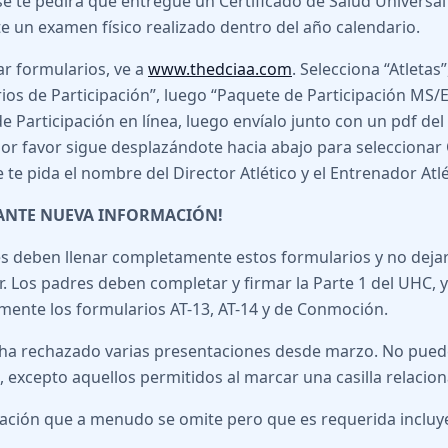
e te pedirá que entregue un Certificado de Salud Universal
e un examen físico realizado dentro del año calendario.
ar formularios, ve a
www.thedciaa.com
. Selecciona “Atletas
ios de Participación”, luego “Paquete de Participación MS/E
e Participación en línea, luego envíalo junto con un pdf del
por favor sigue desplazándote hacia abajo para selecciona
 te pida el nombre del Director Atlético y el Entrenador Atlé
ANTE NUEVA INFORMACIÓN!
s deben llenar completamente estos formularios y no dejar
. Los padres deben completar y firmar la Parte 1 del UHC, y
ente los formularios AT-13, AT-14 y de Conmoción.
ha rechazado varias presentaciones desde marzo. No pued
, excepto aquellos permitidos al marcar una casilla relacion
ación que a menudo se omite pero que es requerida incluye 