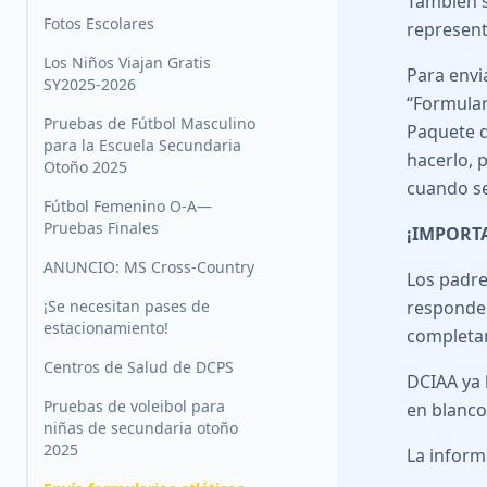
También s
Fotos Escolares
represent
Los Niños Viajan Gratis
Para envi
SY2025-2026
“Formular
Pruebas de Fútbol Masculino
Paquete d
para la Escuela Secundaria
hacerlo, 
Otoño 2025
cuando se
Fútbol Femenino O-A—
Pruebas Finales
¡IMPORT
ANUNCIO: MS Cross-Country
Los padre
¡Se necesitan pases de
responder
estacionamiento!
completam
Centros de Salud de DCPS
DCIAA ya 
Pruebas de voleibol para
en blanco
niñas de secundaria otoño
2025
La inform