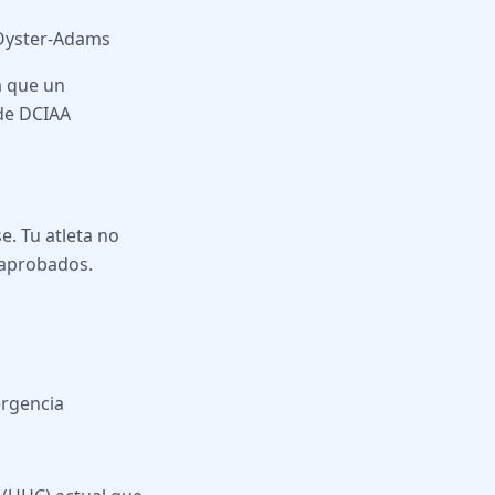
 Oyster-Adams
a que un
 de DCIAA
. Tu atleta no
 aprobados.
ergencia