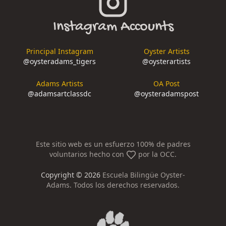
Instagram Accounts
Principal Instagram
Oyster Artists
@
oysteradams_tigers
@
oysterartists
Adams Artists
OA Post
@
adamsartclassdc
@
oysteradamspost
Este sitio web es un esfuerzo 100% de padres
voluntarios hecho con
por la OCC.
Copyright ©
2026
Escuela Bilingüe Oyster-
Adams. Todos los derechos reservados.