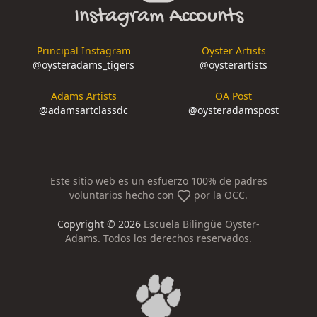
Instagram Accounts
Principal Instagram
Oyster Artists
@
oysteradams_tigers
@
oysterartists
Adams Artists
OA Post
@
adamsartclassdc
@
oysteradamspost
Este sitio web es un esfuerzo 100% de padres
voluntarios hecho con
por la OCC.
Copyright ©
2026
Escuela Bilingüe Oyster-
Adams. Todos los derechos reservados.