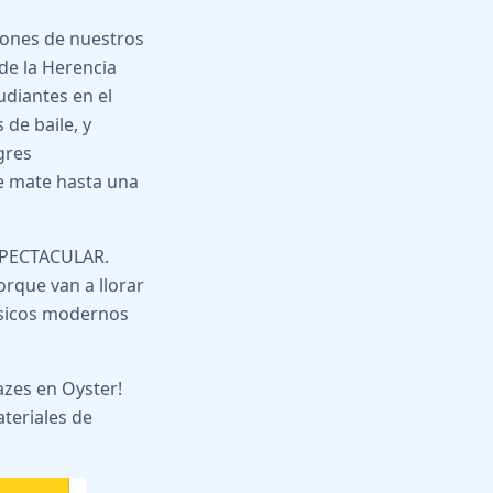
iones de nuestros
de la Herencia
udiantes en el
de baile, y
gres
e mate hasta una
ESPECTACULAR.
porque van a llorar
lásicos modernos
razes en Oyster!
ateriales de