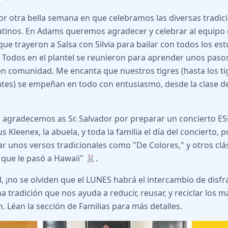
or otra bella semana en que celebramos las diversas tradic
atinos. En Adams queremos agradecer y celebrar al equipo 
que trayeron a Salsa con Silvia para bailar con todos los est
. Todos en el plantel se reunieron para aprender unos pasos 
en comunidad. Me encanta que nuestros tigres (hasta los ti
tes) se empeñan en todo con entusiasmo, desde la clase d
.
, agradecemos as Sr. Salvador por preparar un concierto 
s Kleenex, la abuela, y toda la familia el día del concierto, 
ar unos versos tradicionales como "De Colores," y otros c
que le pasó a Hawaii" 🐰.
al, ¡no se olviden que el LUNES habrá el intercambio de disf
a tradición que nos ayuda a reducir, reusar, y reciclar los m
. Léan la sección de Familias para más detalles.