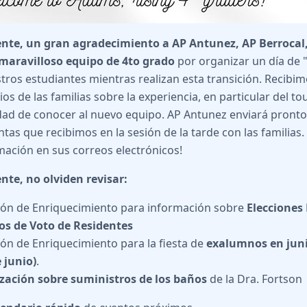
nte, un gran agradecimiento a AP Antunez, AP Berrocal,
 maravilloso equipo de 4to grado
por organizar un día de
tros estudiantes mientras realizan esta transición. Recibi
s de las familias sobre la experiencia, en particular del tour
ad de conocer al nuevo equipo. AP Antunez enviará pronto l
tas que recibimos en la sesión de la tarde con las familias.
mación en sus correos electrónicos!
nte, no olviden revisar:
ión de Enriquecimiento para información sobre
Elecciones 
os de Voto de Residentes
ión de Enriquecimiento para la fiesta de
exalumnos en juni
e junio)
.
zación sobre suministros de los baños
de la Dra. Fortson