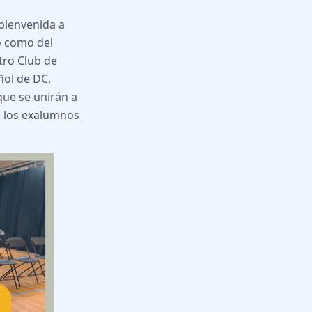
bienvenida a
o como del
tro Club de
ñol de DC,
que se unirán a
a los exalumnos