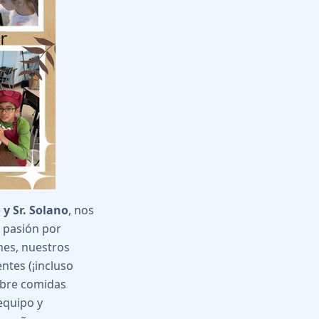
 y Sr. Solano
, nos
y pasión por
nes, nuestros
ntes (¡incluso
obre comidas
 equipo y