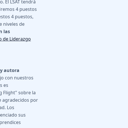
o. El LSAT tendrá
ndremos 4 puestos
estos 4 puestos,
 niveles de
n las
o de Liderazgo
 y autora
ajo con nuestros
s es
Flight" sobre la
e agradecidos por
ad. Los
uenciado sus
aprendices