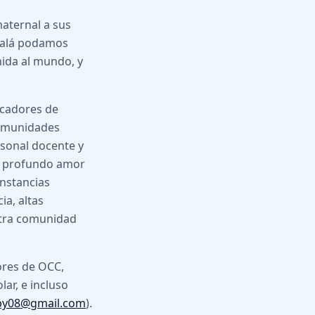
maternal a sus
Ojalá podamos
nida al mundo, y
ucadores de
 comunidades
rsonal docente y
un profundo amor
nstancias
a, altas
stra comunidad
ores de OCC,
ar, e incluso
py08@gmail.com
).