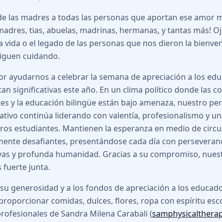
a de las madres a todas las personas que aportan ese amor 
 madres, tias, abuelas, madrinas, hermanas, y tantas más! 
la vida o el legado de las personas que nos dieron la bienve
iguen cuidando.
or ayudarnos a celebrar la semana de apreciación a los ed
an significativas este año. En un clima político donde las
es y la educación bilingüe están bajo amenaza, nuestro pe
ativo continúa liderando con valentía, profesionalismo y 
ros estudiantes. Mantienen la esperanza en medio de circu
mente desafiantes, presentándose cada día con perseveranci
vas y profunda humanidad. Gracias a su compromiso, nue
 fuerte junta.
 su generosidad y a los fondos de apreciación a los educad
roporcionar comidas, dulces, flores, ropa con espíritu escol
rofesionales de Sandra Milena Carabali (
samphysicalthera