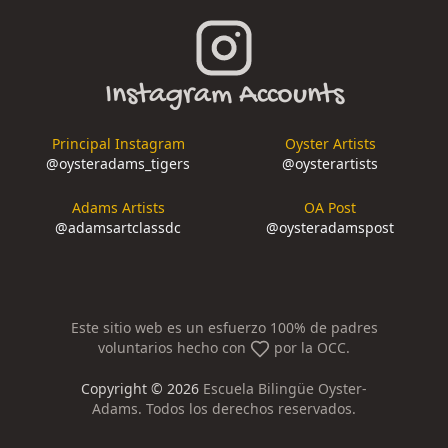
Instagram Accounts
Principal Instagram
Oyster Artists
@
oysteradams_tigers
@
oysterartists
Adams Artists
OA Post
@
adamsartclassdc
@
oysteradamspost
Este sitio web es un esfuerzo 100% de padres
voluntarios hecho con
por la OCC.
Copyright ©
2026
Escuela Bilingüe Oyster-
Adams. Todos los derechos reservados.