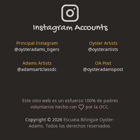
Instagram Accounts
Principal Instagram
Oyster Artists
@
oysteradams_tigers
@
oysterartists
Adams Artists
OA Post
@
adamsartclassdc
@
oysteradamspost
Este sitio web es un esfuerzo 100% de padres
voluntarios hecho con
por la OCC.
Copyright ©
2026
Escuela Bilingüe Oyster-
Adams. Todos los derechos reservados.