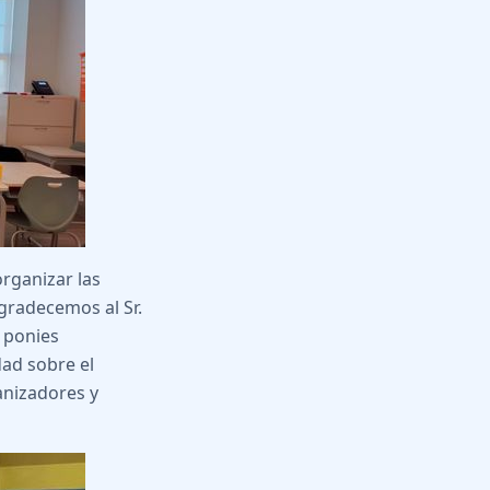
rganizar las
gradecemos al Sr.
n ponies
dad sobre el
anizadores y