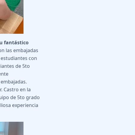
u fantástico
on las embajadas
s estudiantes con
udiantes de 5to
ente
s embajadas.
. Castro en la
uipo de 5to grado
aliosa experiencia