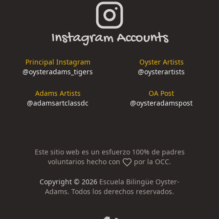
Instagram Accounts
Principal Instagram
Oyster Artists
@
oysteradams_tigers
@
oysterartists
Adams Artists
OA Post
@
adamsartclassdc
@
oysteradamspost
Este sitio web es un esfuerzo 100% de padres
voluntarios hecho con
por la OCC.
Copyright ©
2026
Escuela Bilingüe Oyster-
Adams. Todos los derechos reservados.