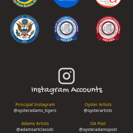
Instagram Accounts
Principal Instagram
Oyster Artists
@
oysteradams_tigers
@
oysterartists
Adams Artists
OA Post
@
adamsartclassdc
@
oysteradamspost