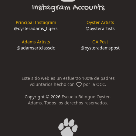
Instagram Accounts
Principal Instagram
Oyster Artists
@
oysteradams_tigers
@
oysterartists
Adams Artists
OA Post
@
adamsartclassdc
@
oysteradamspost
Este sitio web es un esfuerzo 100% de padres
voluntarios hecho con
por la OCC.
Copyright ©
2026
Escuela Bilingüe Oyster-
Adams. Todos los derechos reservados.