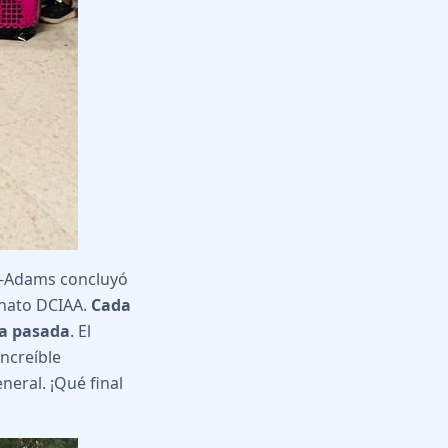
er-Adams concluyó
onato DCIAA.
Cada
na pasada
. El
increíble
neral. ¡Qué final