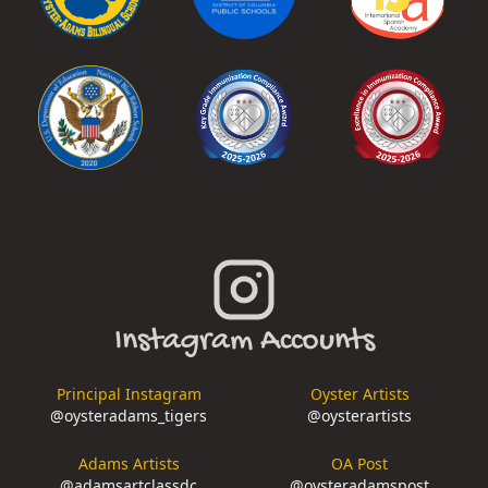
Instagram Accounts
Principal Instagram
Oyster Artists
@
oysteradams_tigers
@
oysterartists
Adams Artists
OA Post
@
adamsartclassdc
@
oysteradamspost