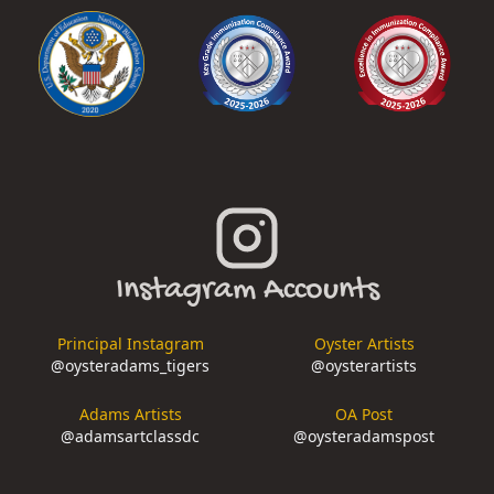
Instagram Accounts
Principal Instagram
Oyster Artists
@
oysteradams_tigers
@
oysterartists
Adams Artists
OA Post
@
adamsartclassdc
@
oysteradamspost