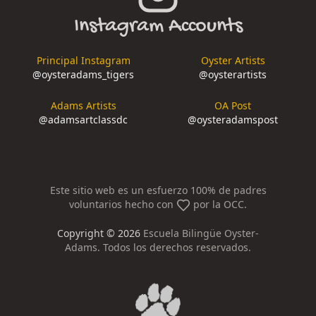
Instagram Accounts
Principal Instagram
Oyster Artists
@
oysteradams_tigers
@
oysterartists
Adams Artists
OA Post
@
adamsartclassdc
@
oysteradamspost
Este sitio web es un esfuerzo 100% de padres
voluntarios hecho con
por la OCC.
Copyright ©
2026
Escuela Bilingüe Oyster-
Adams. Todos los derechos reservados.