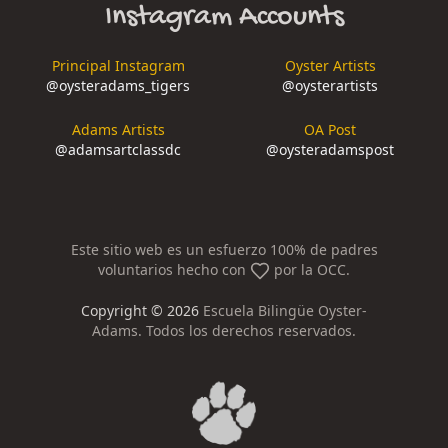
Instagram Accounts
Principal Instagram
Oyster Artists
@
oysteradams_tigers
@
oysterartists
Adams Artists
OA Post
@
adamsartclassdc
@
oysteradamspost
Este sitio web es un esfuerzo 100% de padres
voluntarios hecho con
por la OCC.
Copyright ©
2026
Escuela Bilingüe Oyster-
Adams. Todos los derechos reservados.