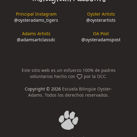
Principal Instagram
Oyster Artists
@
oysteradams_tigers
@
oysterartists
Adams Artists
OA Post
@
adamsartclassdc
@
oysteradamspost
Este sitio web es un esfuerzo 100% de padres
voluntarios hecho con
por la OCC.
Copyright ©
2026
Escuela Bilingüe Oyster-
Adams. Todos los derechos reservados.