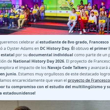
queremos celebrar al
estudiante de 8vo grado, Francesco 
tó a Oyster-Adams en
DC History Day. Él
obtuvo
el primer 
 estatal
por su
documental individual
como parte de un 
ción de
National History Day 2026
. El proyecto de Frances
explora el impacto de los
Navajo Code Talkers
y avanzará 
 en junio
. Estamos muy orgullosos de este destacado logro 
amos encarecidamente que vean el
proyecto de Francesco
por tu compromiso con el estudio del multilingüismo y s
ia estadounidense!