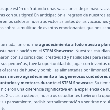
s que estén disfrutando unas vacaciones de primavera av
as con sus tigres! En anticipación al regreso de nuestros e
eremos celebrar nuestras victorias antes de las vacaciones
s sobre la multitud de eventos emocionantes que nos espe
que nada, un enorme
agradecimiento a todo nuestro plan
asta participación en el
STEM Showcase
. Nuestros estudian
aron con su curiosidad, creatividad y habilidades para res
a sus pequeños, tuve la oportunidad de jugar con inventos d
 cáscaras de huevo y bombillas alimentadas por limones!
más sincero agradecimiento a los generosos cuidadores q
untarios y mentores durante el STEM Showcase
. Su tiem
 hicieron una diferencia significativa en la experiencia de n
es. Gracias a ustedes, nuestros estudiantes tuvieron la op
 su pensamiento, recibir retroalimentación y sentirse orgu
je.