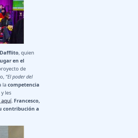
Dafflito
, quien
lugar en el
proyecto de
co,
“El poder del
a la
competencia
y les
 aquí
.
Francesco,
u contribución a