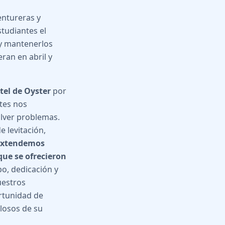
entureras y
studiantes el
 y mantenerlos
ran en abril y
tel de Oyster
por
tes nos
olver problemas.
e levitación,
Extendemos
ue se ofrecieron
po, dedicación y
uestros
ortunidad de
llosos de su