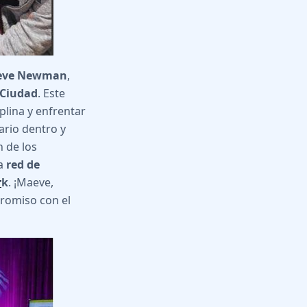
aeve Newman
,
 Ciudad
. Este
iplina y enfrentar
ario dentro y
n de los
la
red de
r
k
. ¡Maeve,
romiso con el