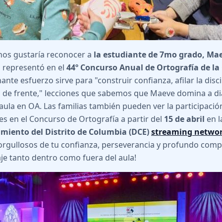
os gustaría reconocer a
la estudiante de 7mo grado, M
 representó en el
44º Concurso Anual de Ortografía de la
nte esfuerzo sirve para "construir confianza, afilar la disc
n de frente," lecciones que sabemos que Maeve domina a di
 aula en OA. Las familias también pueden ver la participació
es en el Concurso de Ortografía a partir del
15 de abril
en 
imiento del Distrito de Columbia (DCE)
streaming netwo
rgullosos de tu confianza, perseverancia y profundo comp
je tanto dentro como fuera del aula!