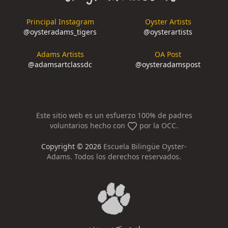
Principal Instagram
Oyster Artists
@
oysteradams_tigers
@
oysterartists
Adams Artists
OA Post
@
adamsartclassdc
@
oysteradamspost
Este sitio web es un esfuerzo 100% de padres
voluntarios hecho con
por la OCC.
Copyright ©
2026
Escuela Bilingüe Oyster-
Adams. Todos los derechos reservados.