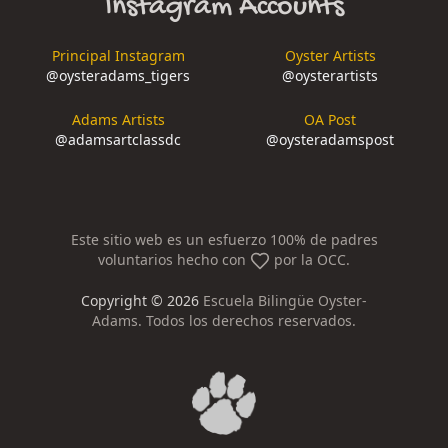
Instagram Accounts
Principal Instagram
Oyster Artists
@
oysteradams_tigers
@
oysterartists
Adams Artists
OA Post
@
adamsartclassdc
@
oysteradamspost
Este sitio web es un esfuerzo 100% de padres
voluntarios hecho con
por la OCC.
Copyright ©
2026
Escuela Bilingüe Oyster-
Adams. Todos los derechos reservados.