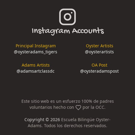
Instagram Accounts
Principal Instagram
Oyster Artists
@
oysteradams_tigers
@
oysterartists
Adams Artists
OA Post
@
adamsartclassdc
@
oysteradamspost
Este sitio web es un esfuerzo 100% de padres
voluntarios hecho con
por la OCC.
Copyright ©
2026
Escuela Bilingüe Oyster-
Adams. Todos los derechos reservados.