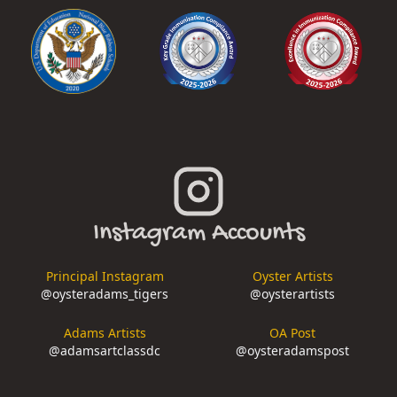
Instagram Accounts
Principal Instagram
Oyster Artists
@
oysteradams_tigers
@
oysterartists
Adams Artists
OA Post
@
adamsartclassdc
@
oysteradamspost