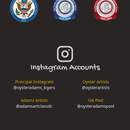
Instagram Accounts
Principal Instagram
Oyster Artists
@
oysteradams_tigers
@
oysterartists
Adams Artists
OA Post
@
adamsartclassdc
@
oysteradamspost