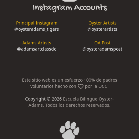
Instagram Accounts
Principal Instagram
Oyster Artists
@
oysteradams_tigers
@
oysterartists
Adams Artists
OA Post
@
adamsartclassdc
@
oysteradamspost
Este sitio web es un esfuerzo 100% de padres
voluntarios hecho con
por la OCC.
Copyright ©
2026
Escuela Bilingüe Oyster-
Adams. Todos los derechos reservados.