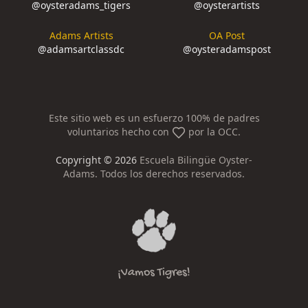
@
oysteradams_tigers
@
oysterartists
Adams Artists
OA Post
@
adamsartclassdc
@
oysteradamspost
Este sitio web es un esfuerzo 100% de padres
voluntarios hecho con
por la OCC.
Copyright ©
2026
Escuela Bilingüe Oyster-
Adams. Todos los derechos reservados.
¡Vamos Tigres!