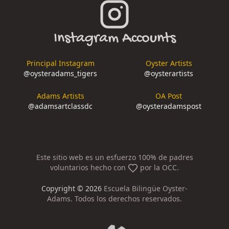
Instagram Accounts
Principal Instagram
Oyster Artists
@
oysteradams_tigers
@
oysterartists
Adams Artists
OA Post
@
adamsartclassdc
@
oysteradamspost
Este sitio web es un esfuerzo 100% de padres
voluntarios hecho con
por la OCC.
Copyright ©
2026
Escuela Bilingüe Oyster-
Adams. Todos los derechos reservados.