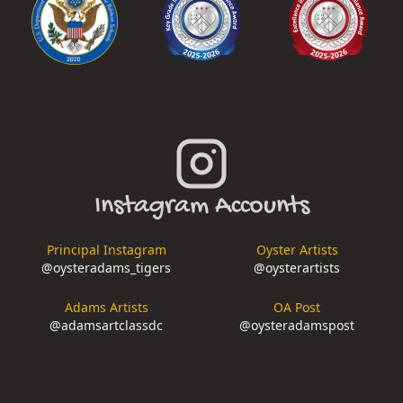
Instagram Accounts
Principal Instagram
Oyster Artists
@
oysteradams_tigers
@
oysterartists
Adams Artists
OA Post
@
adamsartclassdc
@
oysteradamspost