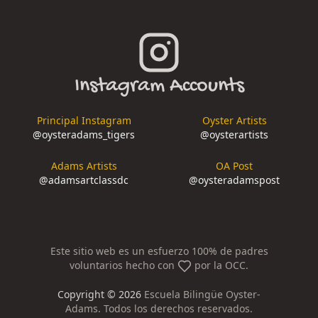
Instagram Accounts
Principal Instagram
Oyster Artists
@
oysteradams_tigers
@
oysterartists
Adams Artists
OA Post
@
adamsartclassdc
@
oysteradamspost
Este sitio web es un esfuerzo 100% de padres
voluntarios hecho con
por la OCC.
Copyright ©
2026
Escuela Bilingüe Oyster-
Adams. Todos los derechos reservados.