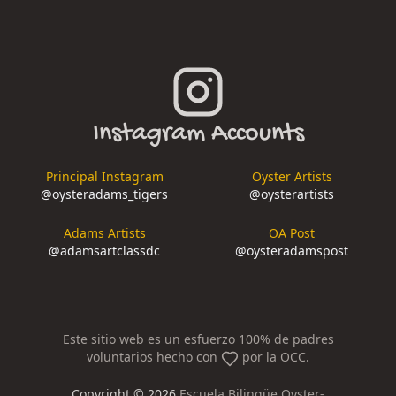
Instagram Accounts
Principal Instagram
Oyster Artists
@
oysteradams_tigers
@
oysterartists
Adams Artists
OA Post
@
adamsartclassdc
@
oysteradamspost
Este sitio web es un esfuerzo 100% de padres
voluntarios hecho con
por la OCC.
Copyright ©
2026
Escuela Bilingüe Oyster-