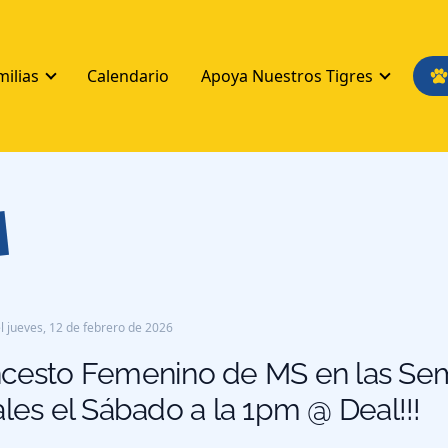
milias
Calendario
Apoya Nuestros Tigres
s
l
jueves, 12 de febrero de 2026
cesto Femenino de MS en las Sem
ales el Sábado a la 1pm @ Deal!!!