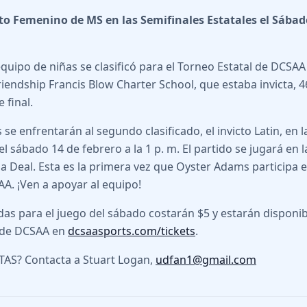
to Femenino de MS en las Semifinales Estatales el Sábad
quipo de niñas se clasificó para el Torneo Estatal de DCSAA 
riendship Francis Blow Charter School, que estaba invicta, 4
 final.
 se enfrentarán al segundo clasificado, el invicto Latin, en 
l sábado 14 de febrero a la 1 p. m. El partido se jugará en l
a Deal. Esta es la primera vez que Oyster Adams participa e
AA. ¡Ven a apoyar al equipo!
das para el juego del sábado costarán $5 y estarán disponib
b de DCSAA en
dcsaasports.com/tickets
.
AS? Contacta a Stuart Logan,
udfan1@gmail.com