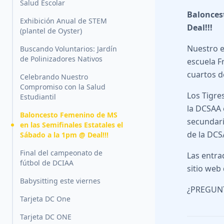
Salud Escolar
Balonces
Exhibición Anual de STEM
Deal!!!
(plantel de Oyster)
Nuestro e
Buscando Voluntarios: Jardín
de Polinizadores Nativos
escuela F
cuartos de
Celebrando Nuestro
Compromiso con la Salud
Los Tigres
Estudiantil
la DCSAA e
Baloncesto Femenino de MS
secundari
en las Semifinales Estatales el
de la DCS
Sábado a la 1pm @ Deal!!!
Final del campeonato de
Las entra
fútbol de DCIAA
sitio we
Babysitting este viernes
¿PREGUNT
Tarjeta DC One
Tarjeta DC ONE