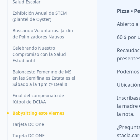
Salud Escolar
Pizza • P
Exhibición Anual de STEM
(plantel de Oyster)
Abierto a
Buscando Voluntarios: Jardín
de Polinizadores Nativos
60 $ por 
Celebrando Nuestro
Recaudaci
Compromiso con la Salud
presentes
Estudiantil
Podemos r
Baloncesto Femenino de MS
en las Semifinales Estatales el
Sábado a la 1pm @ Deal!!!
Ubicación
Final del campeonato de
Inscríbas
fútbol de DCIAA
la madre 
Babysitting este viernes
la nota.
Tarjeta DC One
¿Pregunta
stacia.ca
Tarjeta DC ONE