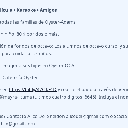
elícula • Karaoke • Amigos
 todas las familias de Oyster-Adams
un niño, 80 $ por dos o más.
ón de fondos de octavo: Los alumnos de octavo curso, y su
 para cuidar a los niños.
ecoger a sus hijos en Oyster OCA.
: Cafetería Oyster
e en
https://bit.ly/47QkF1D
y realice el pago a través de Ve
@mayra-lituma (últimos cuatro dígitos: 6646). Incluya el no
s? Contacto Alice Dei-Sheldon alicedei@gmail.com o Stacia 
rdille@gmail.com