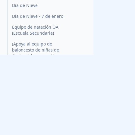
Día de Nieve
Día de Nieve - 7 de enero
Equipo de natación OA
(Escuela Secundaria)
¡Apoya al equipo de
baloncesto de niñas de
Oyster-Adams en el torneo
DCIAA!
Guarda la fecha: Subasta
Pruebas de baloncesto para
¿Estás recibiendo los correos?
varones (primaria)
Recibe el boletín semanal 
Recursos de Inmigración
noticias periódicas de la
Taller del Proyecto Nacional
de Inmigración, 2 de dic
Oportunidades de Donaciones
estas Navidades