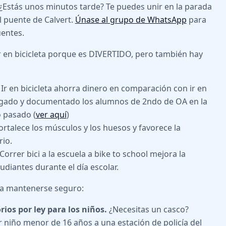
 ¿Estás unos minutos tarde? Te puedes unir en la parada
l puente de Calvert.
Únase al grupo de WhatsApp
para
entes.
r en bicicleta porque es DIVERTIDO, pero también hay
Ir en bicicleta ahorra dinero en comparación con ir en
igado y documentado los alumnos de 2ndo de OA en la
 pasado (
ver aquí
)
rtalece los músculos y los huesos y favorece la
rio.
Correr bici a la escuela a bike to school mejora la
udiantes durante el día escolar.
ra mantenerse seguro:
rios por ley para los niños.
¿Necesitas un casco?
r niño menor de 16 años a una estación de policía del