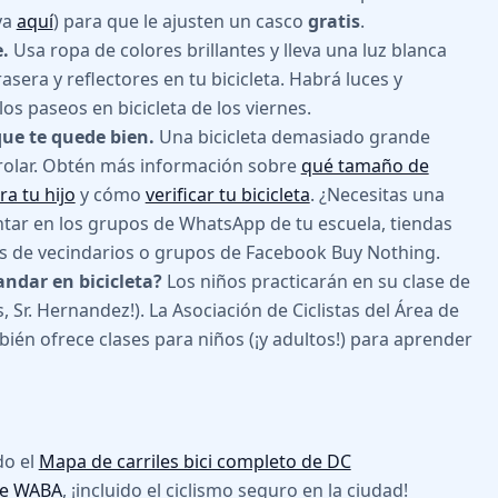
ya
aquí
) para que le ajusten un casco
gratis
.
.
Usa ropa de colores brillantes y lleva una luz blanca
rasera y reflectores en tu bicicleta. Habrá luces y
los paseos en bicicleta de los viernes.
que te quede bien.
Una bicicleta demasiado grande
ntrolar. Obtén más información sobre
qué tamaño de
ra tu hijo
y cómo
verificar tu bicicleta
. ¿Necesitas una
ntar en los grupos de WhatsApp de tu escuela, tiendas
s de vecindarios o grupos de Facebook Buy Nothing.
andar en bicicleta?
Los niños practicarán en su clase de
s, Sr. Hernandez!). La Asociación de Ciclistas del Área de
én ofrece clases para niños (¡y adultos!) para aprender
do el
Mapa de carriles bici completo de DC
 de WABA
, ¡incluido el ciclismo seguro en la ciudad!