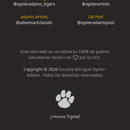
@
oysteradams_tigers
@
oysterartists
Adams Artists
OA Post
@
adamsartclassdc
@
oysteradamspost
Este sitio web es un esfuerzo 100% de padres
voluntarios hecho con
por la OCC.
Copyright ©
2026
Escuela Bilingüe Oyster-
Adams. Todos los derechos reservados.
¡Vamos Tigres!