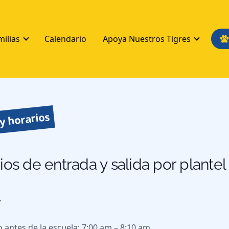
milias
Calendario
Apoya Nuestros Tigres
y horarios
ios de entrada y salida por plantel
r
 antes de la escuela: 7:00 am – 8:10 am