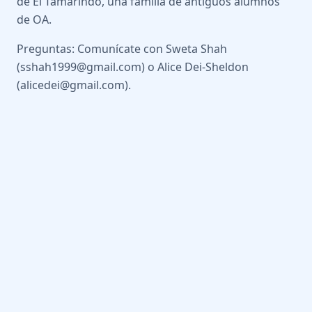
de El Tamarindo, una familia de antiguos alumnos
de OA.
Preguntas: Comunícate con Sweta Shah
(sshah1999@gmail.com) o Alice Dei-Sheldon
(alicedei@gmail.com).