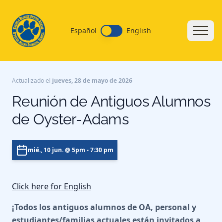
Español
English
Actualizado el
jueves, 28 de mayo de 2026
Reunión de Antiguos Alumnos
de Oyster-Adams
mié., 10 jun.
@ 5pm - 7:30 pm
Click here for English
¡Todos los antiguos alumnos de OA, personal y
estudiantes/familias actuales están invitados a